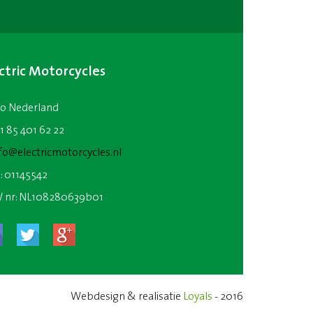
ctric Motorcycles
io Nederland
31 85 401 62 22
fo@electricmotorcycles.nl
: 01145542
 nr: NL108280639b01
Webdesign & realisatie
Loyals
- 2016