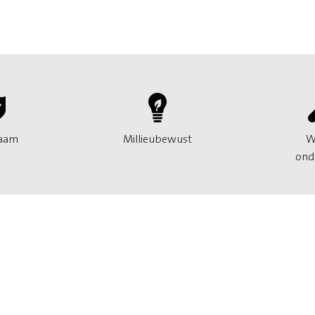
aam
Millieubewust
W
ond