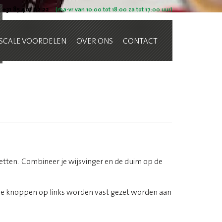
+31 85 401 62 22
(ma-vr van 10:00 tot 18:00 za tot 17:00 uur)
ISCALE VOORDELEN
OVER ONS
CONTACT
zetten. Combineer je wijsvinger en de duim op de
 De knoppen op links worden vast gezet worden aan