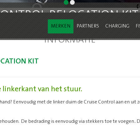
ONTROL RELOCATION KIT
rgica Cruisecontrol Relocation Kit
MERKEN
PARTNERS
CHARGING
F
INFORMATIE
CATION KIT
 linkerkant van het stuur.
rhand? Eenvoudig met de linker duim de Cruise Control aan en uit 
ehouden. De bedrading is eenvoudig via stekkers toe te voegen..