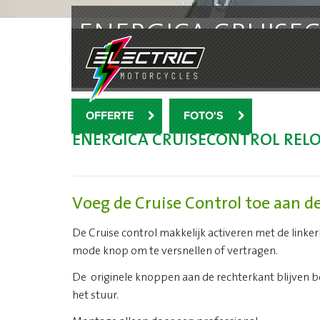
ENERGICA CRUISEC
Je bevindt je hier:
Home
|
Producten
|
Energica
|
Ene
€ 199,-
OFFERTE
FOTO'S
ENERGICA CRUISECONTROL RELO
Voeg de Cruise Control toe aan de
De Cruise control makkelijk activeren met de linke
mode knop om te versnellen of vertragen.
De originele knoppen aan de rechterkant blijven b
het stuur.