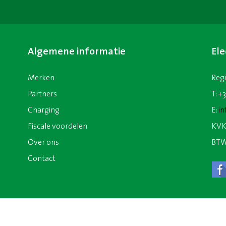
Algemene informatie
Ele
Merken
Reg
Partners
T: +
Charging
E:
in
Fiscale voordelen
KVK
Over ons
BTW
Contact