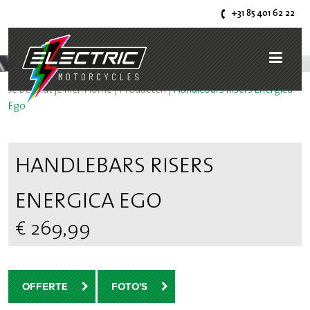
+31 85 401 62 22
Je bevindt je hier:
Home
|
Producten
|
Handlebars Risers Energica
Ego
HANDLEBARS RISERS
ENERGICA EGO
€ 269,99
OFFERTE
FOTO'S