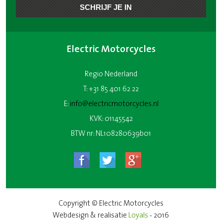
Electric Motorcycles
Regio Nederland
T: +31 85 401 62 22
E:
info@electricmotorcycles.nl
KVK: 01145542
BTW nr: NL108280639b01
Copyright © Electric Motorcycles
Webdesign & realisatie
Loyals
- 2016