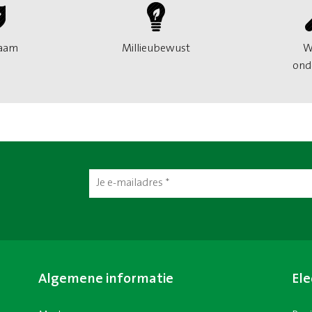
aam
Millieubewust
W
ond
Algemene informatie
Ele