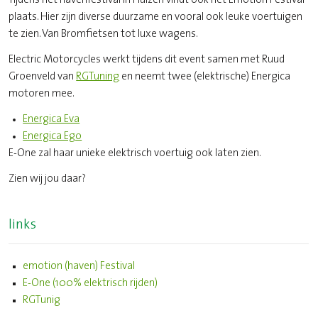
Tijdens het havenfestival in Huizen vindt ook het Emotion Festival
plaats. Hier zijn diverse duurzame en vooral ook leuke voertuigen
te zien. Van Bromfietsen tot luxe wagens.
Electric Motorcycles werkt tijdens dit event samen met Ruud
Groenveld van
RGTuning
en neemt twee (elektrische) Energica
motoren mee.
Energica Eva
Energica Ego
E-One zal haar unieke elektrisch voertuig ook laten zien.
Zien wij jou daar?
links
emotion (haven) Festival
E-One (100% elektrisch rijden)
RGTunig