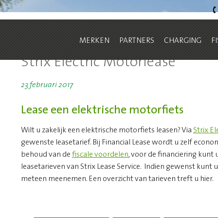
torlease
MERKEN
PARTNERS
CHARGING
F
Strix Electric Motorlease
23 februari 2017
Lease een elektrische motorfiets
Wilt u zakelijk een elektrische motorfiets leasen? Via
Strix E
gewenste leasetarief. Bij Financial Lease wordt u zelf econ
behoud van de
fiscale voordelen
, voor de financiering kunt
leasetarieven van Strix Lease Service. Indien gewenst kunt
meteen meenemen. Een overzicht van tarieven treft u hier.