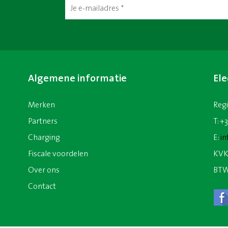
Algemene informatie
Ele
Merken
Reg
Partners
T: +
Charging
E:
in
Fiscale voordelen
KVK
Over ons
BTW
Contact