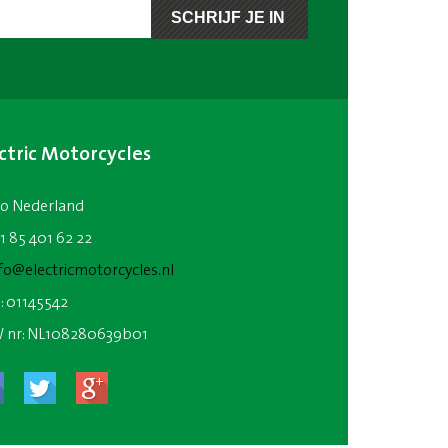
ctric Motorcycles
io Nederland
31 85 401 62 22
fo@electricmotorcycles.nl
: 01145542
 nr: NL108280639b01