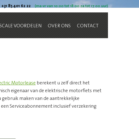
+31 85 401 62 22
(ma-vr van 10:00 tot 18:00 za tot 17:00 uur)
ISCALE VOORDELEN
OVER ONS
CONTACT
lectric Motorlease
berekent u zelf direct het
omisch eigenaar van de elektrische motorfiets met
 u gebruik maken van de aantrekkelijke
 u een Serviceabonnement inclusief verzekering